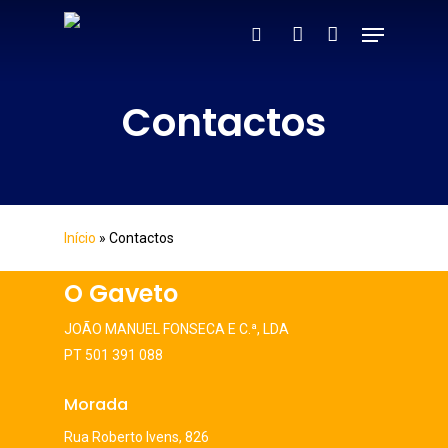
Skip
Menu
to
search
account
main
content
Contactos
Início
»
Contactos
O Gaveto
JOÃO MANUEL FONSECA E C.ª, LDA
PT 501 391 088
Morada
Rua Roberto Ivens, 826