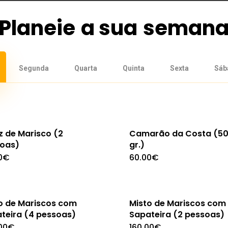
Planeie
a sua
seman
Segunda
Quarta
Quinta
Sexta
Sáb
z de Marisco (2
Camarão da Costa (5
oas)
gr.)
0
€
60.00
€
o de Mariscos com
Misto de Mariscos com
teira (4 pessoas)
Sapateira (2 pessoas)
00
€
160.00
€