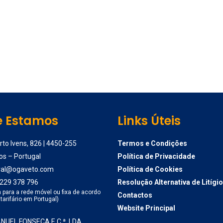
 Estamos
Links Úteis
to Ivens, 826 | 4450-255
Termos e Condições
os – Portugal
Política de Privacidade
ral@ogaveto.com
Política de Cookies
229 378 796
Resolução Alternativa de Litígi
para a rede móvel ou fixa de acordo
Contactos
tarifário em Portugal)
Website Principal
UEL FONSECA E C.ª, LDA