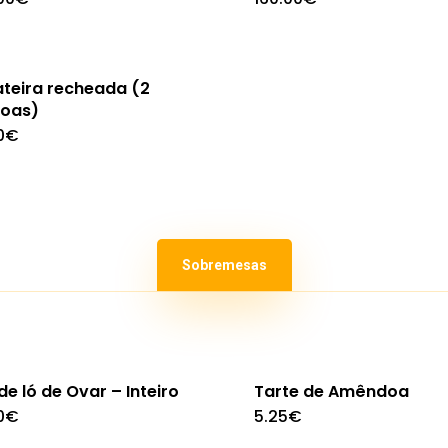
teira recheada (2
oas)
0
€
Sobremesas
de ló de Ovar – Inteiro
Tarte de Amêndoa
0
€
5.25
€