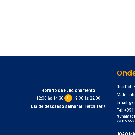
Onde
Rua Rober
Horário de Funcionamento
Matosinh
12:00 às 14:30
19:30 às 22:00
Email:
ge
Dia de descanso semanal:
Terça-feira
Tel:
+351 
*(Chamada 
com o seu 
JOÃO MAN