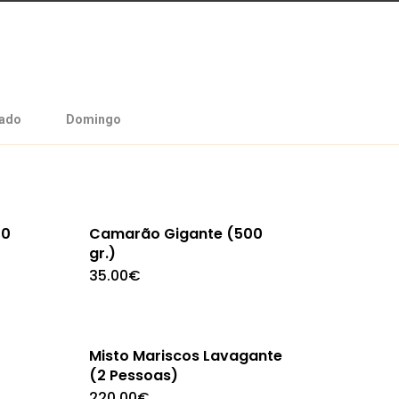
a
ado
Domingo
00
Camarão Gigante (500
gr.)
35.00
€
Misto Mariscos Lavagante
(2 Pessoas)
220.00
€