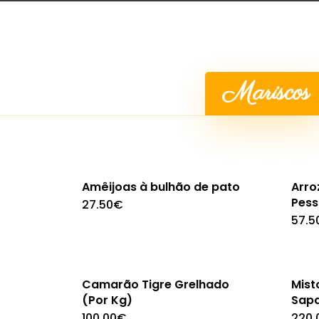
Mariscos
Amêijoas à bulhão de pato
Arro
Pess
27.50
€
57.5
Camarão Tigre Grelhado
Mist
(Por Kg)
Sapa
100.00
€
220.