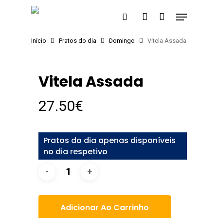
Skip
Menu
to
search
account
main
Início
Pratos do dia
Domingo
Vitela Assada
content
Vitela Assada
27.50
€
Pratos do dia apenas disponíveis
no dia respetivo
Adicionar Ao Carrinho