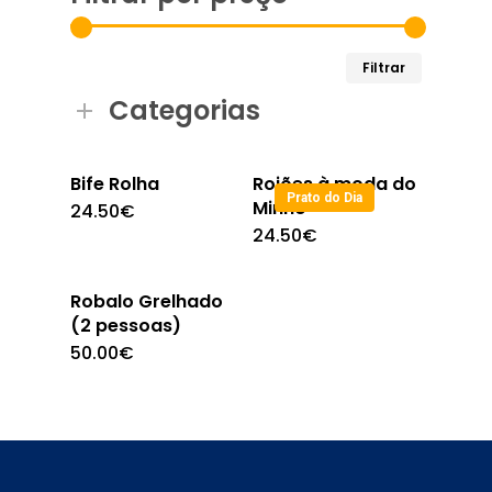
Preço
Preço
Filtrar
mínimo
máximo
Categorias
Bife Rolha
Rojões à moda do
Prato do Dia
Minho
24.50
€
24.50
€
Robalo Grelhado
(2 pessoas)
50.00
€