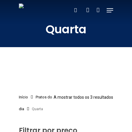
Skip
Menu
to
search
account
main
Quarta
content
Início
Pratos do
A mostrar todos os 3 resultados
dia
Quarta
Filtrar por preço